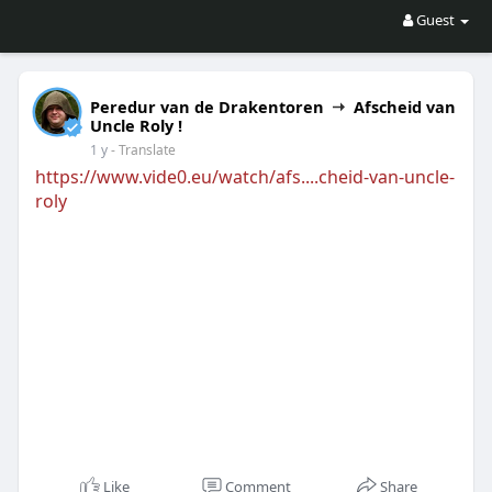
Guest
Peredur van de Drakentoren
Afscheid van
Uncle Roly !
1 y
- Translate
https://www.vide0.eu/watch/afs....cheid-van-uncle-
roly
Like
Comment
Share